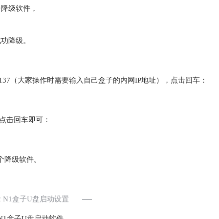
子降级软件，
成功降级。
50.137（大家操作时需要输入自己盒子的内网IP地址），点击回车：
，点击回车即可：
个降级软件。
.2 N1盒子U盘启动设置
N1盒子U盘启动软件，