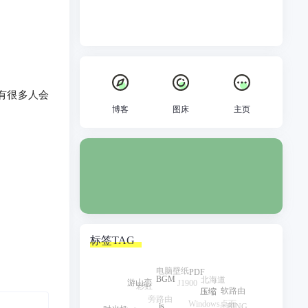
有很多人会
博客
图床
主页
标签TAG
电脑壁纸
PDF
J1900
北海道
彩虹
游山恋
BGM
旁路由
软路由
Windows桌面
压缩
BING
生活降级