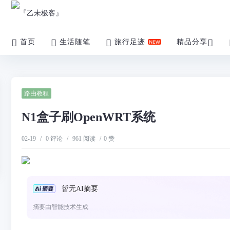
首页
生活随笔
旅行足迹
精品分享
路由教程
N1盒子刷OpenWRT系统
02-19
/
0 评论
/
961 阅读
/
0 赞
暂无AI摘要
摘要由智能技术生成