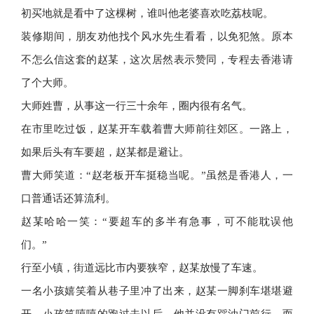
初买地就是看中了这棵树，谁叫他老婆喜欢吃荔枝呢。
装修期间，朋友劝他找个风水先生看看，以免犯煞。原本
不怎么信这套的赵某，这次居然表示赞同，专程去香港请
了个大师。
大师姓曹，从事这一行三十余年，圈内很有名气。
在市里吃过饭，赵某开车载着曹大师前往郊区。一路上，
如果后头有车要超，赵某都是避让。
曹大师笑道：“赵老板开车挺稳当呢。”虽然是香港人，一
口普通话还算流利。
赵某哈哈一笑：“要超车的多半有急事，可不能耽误他
们。”
行至小镇，街道远比市内要狭窄，赵某放慢了车速。
一名小孩嬉笑着从巷子里冲了出来，赵某一脚刹车堪堪避