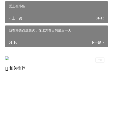
这次轮到赵某讶然了，“大师何出此言？”
爱上张小娴
“有您在的地方，都是风水吉地。”
« 上一篇
01-13
【心里装着他人的安乐，受益的不光是他人，还包括我们
自己】
我在海边点燃篝火，在北方春日的最后一天
01-16
下一篇 »
本文来自投稿，不代表本站立场，如若转载，请注明出处：
相关推荐