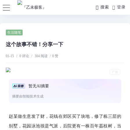
搜索
登录
生活随笔
这个故事不错！分享一下
01-15
/
0 评论
/
304 阅读
/
0 赞
暂无AI摘要
摘要由智能技术生成
赵某做生意发了财，花钱在郊区买了块地，修了栋三层的
别墅，花园泳池很是气派，后院更有一株百年荔枝树，当