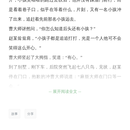
开，小孩笑嘻嘻的跑过去以后，他并没有踩油门前行，而
是看着巷子口，似乎在等着什么，片刻，又有一名小孩冲
了出来，追赶着先前那名小孩远去。
曹大师讶然问，“你怎么知道后头还有小孩？”
赵某耸耸肩，“小孩子都是追追打打，光是一个人他可不会
笑得这么开心。”
曹大师竖起了大拇指，笑道：“有心。”
到了别墅，刚下车，后院突然飞起七八只鸟，见状，赵某
停在门口，抱歉的冲曹大师说道：“麻烦大师在门口等一
会。”
-- 展开阅读全文 --
“有什么事吗？”曹大师再次讶然。
“后院肯定有小孩在偷摘荔枝，我们现在进去，小孩自然惊
故事
分享
慌，万一掉下来就不好了。”赵某笑着说道。
曹大师默然片刻，“你这房子的风水不用看了。”