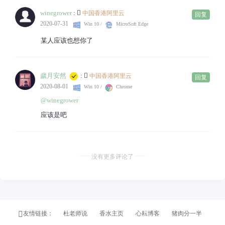
winegrower
:
中国香港阿里云
回复
2020-07-31
Win 10 /
MicroSoft Edge
某人应该也想你了
歲月安然
:
中国香港阿里云
回复
2020-08-01
Win 10 /
Chrome
@winegrower
应该是吧
没有更多评论了
友情链接：
杜老师说
香水主页
心耘博客
猪肉分一半