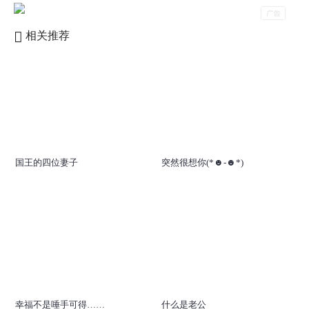
相关推荐
国王的四位妻子
突然很想你(*☻-☻*)
幸福不是唾手可得……
什么是老公