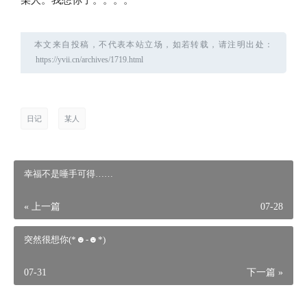
某人。我想你了。。。。
本文来自投稿，不代表本站立场，如若转载，请注明出处：
日记
某人
幸福不是唾手可得……
« 上一篇
07-28
突然很想你(*☻-☻*)
07-31
下一篇 »