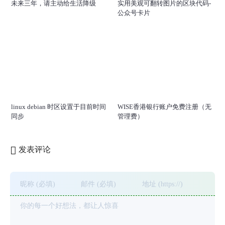
未来三年，请主动给生活降级
实用美观可翻转图片的区块代码-
公众号卡片
记录（指向类似 xxxx.cfargotunnel.com）。
无需手动添加 DNS 记录。
在浏览器中打开配置的 URL。若一切正常，将看到境
内服务器的 Web 内容。
linux debian 时区设置于目前时间
WISE香港银行账户免费注册（无
同步
管理费）
本文来自投稿，不代表本站立场，如若转载，请注明出处：
发表评论