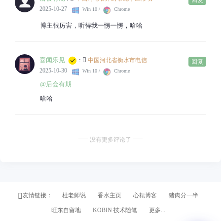
回复
2025-10-27
Win 10 /
Chrome
博主很厉害，听得我一愣一愣，哈哈
喜闻乐见
:
中国河北省衡水市电信
回复
2025-10-30
Win 10 /
Chrome
@后会有期
哈哈
没有更多评论了
友情链接：
杜老师说
香水主页
心耘博客
猪肉分一半
旺东自留地
KOBIN 技术随笔
更多...