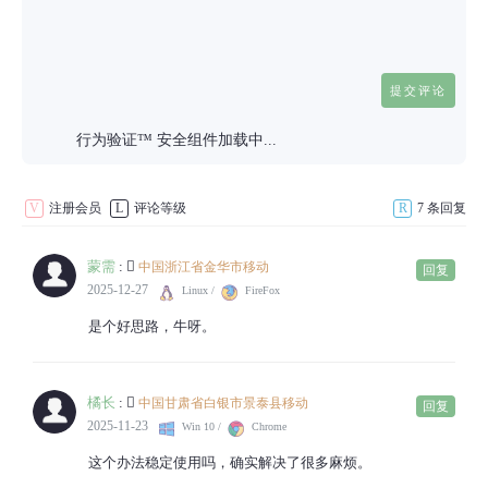
行为验证™ 安全组件加载中...
V
注册会员
L
评论等级
R
7 条回复
蒙需
:
中国浙江省金华市移动
回复
2025-12-27
Linux /
FireFox
是个好思路，牛呀。
橘长
:
中国甘肃省白银市景泰县移动
回复
2025-11-23
Win 10 /
Chrome
这个办法稳定使用吗，确实解决了很多麻烦。